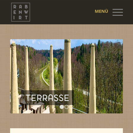
MENÜ
TERRASSE
1
2
3